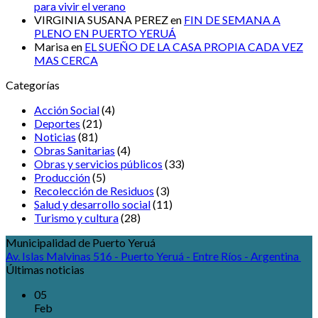
para vivir el verano
VIRGINIA SUSANA PEREZ
en
FIN DE SEMANA A
PLENO EN PUERTO YERUÁ
Marisa
en
EL SUEÑO DE LA CASA PROPIA CADA VEZ
MAS CERCA
Categorías
Acción Social
(4)
Deportes
(21)
Noticias
(81)
Obras Sanitarias
(4)
Obras y servicios públicos
(33)
Producción
(5)
Recolección de Residuos
(3)
Salud y desarrollo social
(11)
Turismo y cultura
(28)
Municipalidad de Puerto Yeruá
Av. Islas Malvinas 516 - Puerto Yeruá - Entre Ríos - Argentina
Últimas noticias
05
Feb