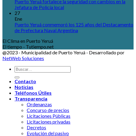
Puerto Yeruá fortalece la seguridad con cambios en la
Jefatura de Policía local
27
Ene
Puerto Yeruá conmemoró los 125 años del Destacamento
de Prefectura Naval Argentina
El Clima en Puerto Yeruá
El tiempo - Tutiempo.net
@2023 - Municipalidad de Puerto Yeruá - Desarrollado por
NetWeb Soluciones
Contacto
Noticias
Teléfonos Útiles
Transparencia
Ordenanzas
Concurso de precios
Licitaciones Públicas
Licitaciones privadas
Decretos
Evolución del pasivo