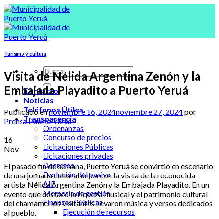
Skip
to
content
Turismo y cultura
Visita de Nélida Argentina Zenón y la
Embajada Playadito a Puerto Yeruá
Contacto
Noticias
Teléfonos Útiles
Publicado en
noviembre 16, 2024
noviembre 27, 2024
por
Transparencia
Prensa Puerto Yeruá
Ordenanzas
Concurso de precios
16
Licitaciones Públicas
Nov
Licitaciones privadas
Decretos
El pasado fin de semana, Puerto Yeruá se convirtió en escenario
Evolución del pasivo
de una jornada cultural única con la visita de la reconocida
AIF
artista Nélida Argentina Zenón y la Embajada Playadito. En un
Memoria de gestión
evento que destacó la riqueza musical y el patrimonio cultural
Finanzas Públicas
del chamamé, los visitantes llevaron música y versos dedicados
Ejecución de recursos
al pueblo.