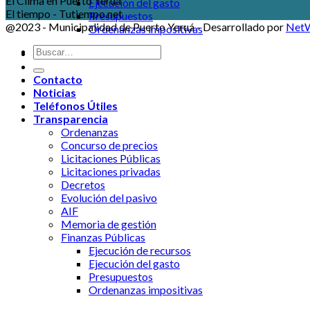
El Clima en Puerto Yeruá
Ejecución del gasto
El tiempo - Tutiempo.net
Presupuestos
@2023 - Municipalidad de Puerto Yeruá - Desarrollado por
NetW
Ordenanzas impositivas
Contacto
Noticias
Teléfonos Útiles
Transparencia
Ordenanzas
Concurso de precios
Licitaciones Públicas
Licitaciones privadas
Decretos
Evolución del pasivo
AIF
Memoria de gestión
Finanzas Públicas
Ejecución de recursos
Ejecución del gasto
Presupuestos
Ordenanzas impositivas