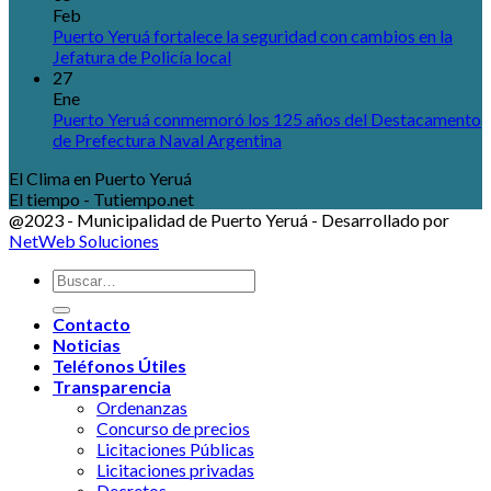
Feb
Puerto Yeruá fortalece la seguridad con cambios en la
Jefatura de Policía local
27
Ene
Puerto Yeruá conmemoró los 125 años del Destacamento
de Prefectura Naval Argentina
El Clima en Puerto Yeruá
El tiempo - Tutiempo.net
@2023 - Municipalidad de Puerto Yeruá - Desarrollado por
NetWeb Soluciones
Contacto
Noticias
Teléfonos Útiles
Transparencia
Ordenanzas
Concurso de precios
Licitaciones Públicas
Licitaciones privadas
Decretos