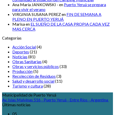
Ana María JANKOWSKI -
en
Puerto Yeruá se prepara
para vivir el verano
VIRGINIA SUSANA PEREZ
en
FIN DE SEMANA A
PLENO EN PUERTO YERUÁ
Marisa
en
EL SUEÑO DE LA CASA PROPIA CADA VEZ
MAS CERCA
Categorías
Acción Social
(4)
Deportes
(21)
Noticias
(81)
Obras Sanitarias
(4)
Obras y servicios públicos
(33)
Producción
(5)
Recolección de Residuos
(3)
Salud y desarrollo social
(11)
Turismo y cultura
(28)
Municipalidad de Puerto Yeruá
Av. Islas Malvinas 516 - Puerto Yeruá - Entre Ríos - Argentina
Últimas noticias
05