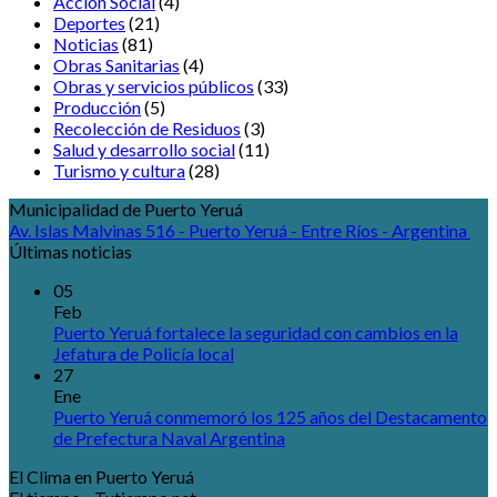
Acción Social
(4)
Deportes
(21)
Noticias
(81)
Obras Sanitarias
(4)
Obras y servicios públicos
(33)
Producción
(5)
Recolección de Residuos
(3)
Salud y desarrollo social
(11)
Turismo y cultura
(28)
Municipalidad de Puerto Yeruá
Av. Islas Malvinas 516 - Puerto Yeruá - Entre Ríos - Argentina
Últimas noticias
05
Feb
Puerto Yeruá fortalece la seguridad con cambios en la
Jefatura de Policía local
27
Ene
Puerto Yeruá conmemoró los 125 años del Destacamento
de Prefectura Naval Argentina
El Clima en Puerto Yeruá