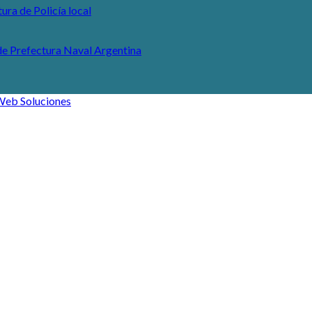
ura de Policía local
e Prefectura Naval Argentina
eb Soluciones