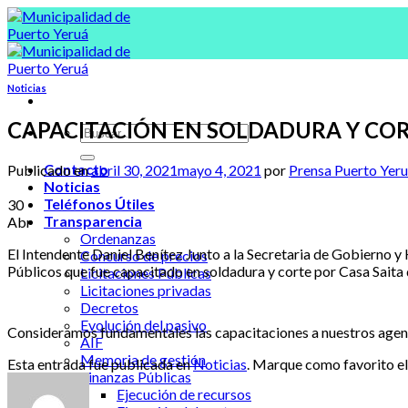
Skip
to
content
Noticias
CAPACITACIÓN EN SOLDADURA Y CO
Contacto
Publicado en
abril 30, 2021
mayo 4, 2021
por
Prensa Puerto Yer
Noticias
Teléfonos Útiles
30
Transparencia
Abr
Ordenanzas
El Intendente Daniel Benítez Junto a la Secretaria de Gobierno y 
Concurso de precios
Públicos que fue capacitado en soldadura y corte por Casa Saita d
Licitaciones Públicas
Licitaciones privadas
Decretos
Evolución del pasivo
Consideramos fundamentales las capacitaciones a nuestros agente
AIF
Memoria de gestión
Esta entrada fue publicada en
Noticias
. Marque como favorito e
Finanzas Públicas
Ejecución de recursos