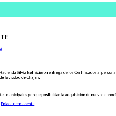
RTE
uá
Hacienda Silvia Bel hicieron entrega de los Certificados al persona
e la ciudad de Chajarí.
s municipales porque posibilitan la adquisición de nuevos conoci
l
Enlace permanente
.