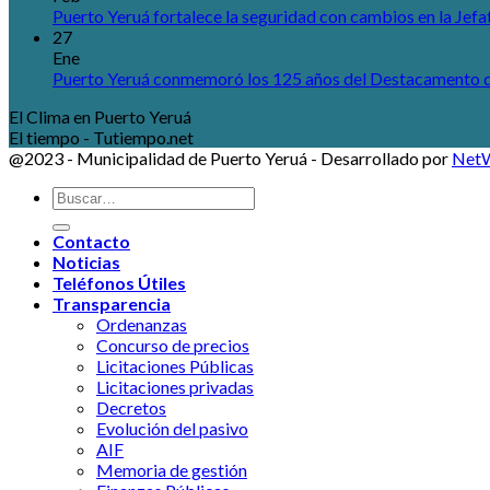
Puerto Yeruá fortalece la seguridad con cambios en la Jefat
27
Ene
Puerto Yeruá conmemoró los 125 años del Destacamento d
El Clima en Puerto Yeruá
El tiempo - Tutiempo.net
@2023 - Municipalidad de Puerto Yeruá - Desarrollado por
NetW
Contacto
Noticias
Teléfonos Útiles
Transparencia
Ordenanzas
Concurso de precios
Licitaciones Públicas
Licitaciones privadas
Decretos
Evolución del pasivo
AIF
Memoria de gestión