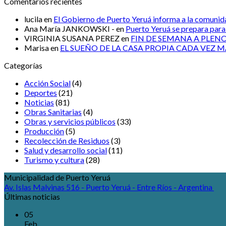
Comentarios recientes
lucila
en
El Gobierno de Puerto Yeruá informa a la comunid
Ana María JANKOWSKI -
en
Puerto Yeruá se prepara para 
VIRGINIA SUSANA PEREZ
en
FIN DE SEMANA A PLEN
Marisa
en
EL SUEÑO DE LA CASA PROPIA CADA VEZ 
Categorías
Acción Social
(4)
Deportes
(21)
Noticias
(81)
Obras Sanitarias
(4)
Obras y servicios públicos
(33)
Producción
(5)
Recolección de Residuos
(3)
Salud y desarrollo social
(11)
Turismo y cultura
(28)
Municipalidad de Puerto Yeruá
Av. Islas Malvinas 516 - Puerto Yeruá - Entre Ríos - Argentina
Últimas noticias
05
Feb