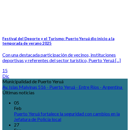
Festival del Deporte y el Turismo: Puerto Yeruá dio inicio a la
temporada de verano 2025
Con una destacada participación de vecinos, instituciones
deportivas y referentes del sector turístico, Puerto Yeruá [...]
15
Dic
Municipalidad de Puerto Yeruá
Av. Islas Malvinas 516 - Puerto Yeruá - Entre Ríos - Argentina
Últimas noticias
05
Feb
Puerto Yeruá fortalece la seguridad con cambios en la
Jefatura de Policía local
27