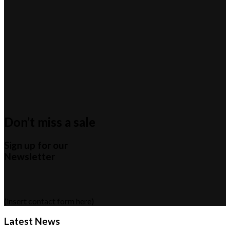
Don’t miss a sale
Sign up for our
Newsletter
(insert contact form here)
Latest News