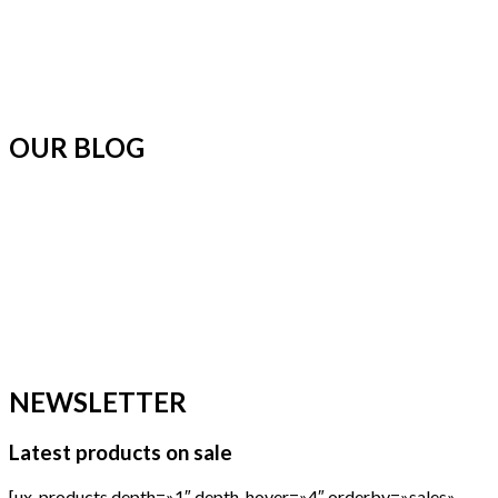
OUR BLOG
NEWSLETTER
Latest products on sale
[ux_products depth=»1″ depth_hover=»4″ orderby=»sales»