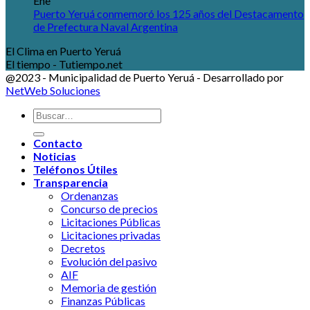
Ene
Puerto Yeruá conmemoró los 125 años del Destacamento
de Prefectura Naval Argentina
El Clima en Puerto Yeruá
El tiempo - Tutiempo.net
@2023 - Municipalidad de Puerto Yeruá - Desarrollado por
NetWeb Soluciones
Contacto
Noticias
Teléfonos Útiles
Transparencia
Ordenanzas
Concurso de precios
Licitaciones Públicas
Licitaciones privadas
Decretos
Evolución del pasivo
AIF
Memoria de gestión
Finanzas Públicas