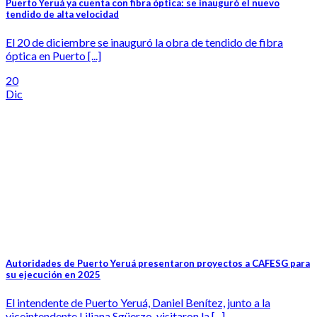
Puerto Yeruá ya cuenta con fibra óptica: se inauguró el nuevo
tendido de alta velocidad
El 20 de diciembre se inauguró la obra de tendido de fibra
óptica en Puerto [...]
20
Dic
Autoridades de Puerto Yeruá presentaron proyectos a CAFESG para
su ejecución en 2025
El intendente de Puerto Yeruá, Daniel Benítez, junto a la
viceintendente Liliana Sgüerzo, visitaron la [...]