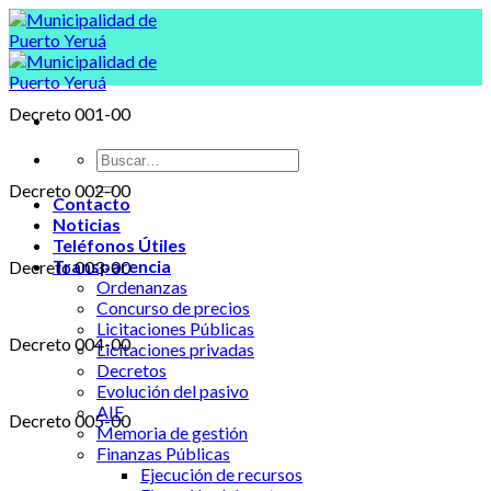
Skip
to
content
Decreto 001-00
Decreto 002-00
Contacto
Noticias
Teléfonos Útiles
Transparencia
Decreto 003-00
Ordenanzas
Concurso de precios
Licitaciones Públicas
Decreto 004-00
Licitaciones privadas
Decretos
Evolución del pasivo
AIF
Decreto 005-00
Memoria de gestión
Finanzas Públicas
Ejecución de recursos