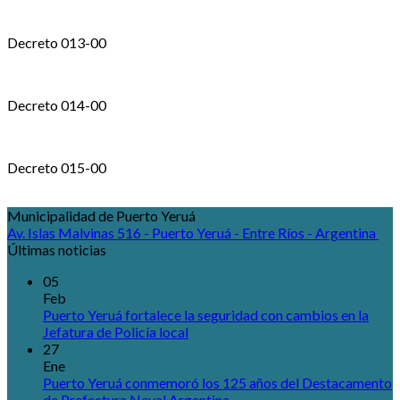
Decreto 013-00
Decreto 014-00
Decreto 015-00
Municipalidad de Puerto Yeruá
Av. Islas Malvinas 516 - Puerto Yeruá - Entre Ríos - Argentina
Últimas noticias
05
Feb
Puerto Yeruá fortalece la seguridad con cambios en la
Jefatura de Policía local
27
Ene
Puerto Yeruá conmemoró los 125 años del Destacamento
de Prefectura Naval Argentina